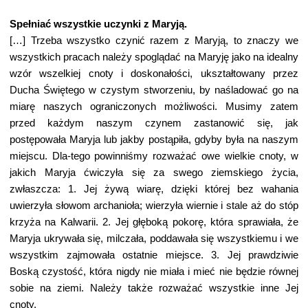
Spełniać wszystkie uczynki z Maryją.
[…] Trzeba wszystko czynić razem z Maryją, to znaczy we
wszystkich pracach należy spoglądać na Maryję jako na idealny
wzór wszelkiej cnoty i doskonałości, ukształtowany przez
Ducha Świętego w czystym stworzeniu, by naśladować go na
miarę naszych ograniczonych możliwości. Musimy zatem
przed każdym naszym czynem zastanowić się, jak
postępowała Maryja lub jakby postąpiła, gdyby była na naszym
miejscu. Dla-tego powinniśmy rozważać owe wielkie cnoty, w
jakich Maryja ćwiczyła się za swego ziemskiego życia,
zwłaszcza: 1. Jej żywą wiarę, dzięki której bez wahania
uwierzyła słowom archanioła; wierzyła wiernie i stale aż do stóp
krzyża na Kalwarii. 2. Jej głęboką pokorę, która sprawiała, że
Maryja ukrywała się, milczała, poddawała się wszystkiemu i we
wszystkim zajmowała ostatnie miejsce. 3. Jej prawdziwie
Boską czystość, która nigdy nie miała i mieć nie będzie równej
sobie na ziemi. Należy także rozważać wszystkie inne Jej
cnoty.