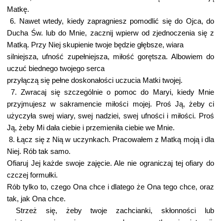
Matkę.
6. Nawet wtedy, kiedy zapragniesz pomodlić się do Ojca, do
Ducha Św. lub do Mnie, zacznij wpierw od zjednoczenia się z
Matką. Przy Niej skupienie twoje będzie głębsze, wiara
silniejsza, ufność zupełniejsza, miłość gorętsza. Albowiem do
uczuć biednego twojego serca
przyłączą się pełne doskonałości uczucia Matki twojej.
7. Zwracaj się szczególnie o pomoc do Maryi, kiedy Mnie
przyjmujesz w sakramencie miłości mojej. Proś Ją, żeby ci
użyczyła swej wiary, swej nadziei, swej ufności i miłości. Proś
Ją, żeby Mi dała ciebie i przemieniła ciebie we Mnie.
8. Łącz się z Nią w uczynkach. Pracowałem z Matką moją i dla
Niej. Rób tak samo.
Ofiaruj Jej każde swoje zajęcie. Ale nie ograniczaj tej ofiary do
czczej formułki.
Rób tylko to, czego Ona chce i dlatego że Ona tego chce, oraz
tak, jak Ona chce.
Strzeż się, żeby twoje zachcianki, skłonności lub