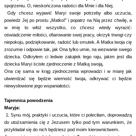
spojrzeniu. O, nieskończona radości dla Mnie i dla Niej.
Gdy chcesz wyjawić Maryi swoje potrzeby albo uczucia,
powiedz Jej po prostu „Matko!” i popatrz na Nią przez chwilę, a
w imię to włóż wszystko, co chcesz wtedy wyrazić:
oświadczenie miłości, ofiarowanie swej pracy, okrzyk trwogi czy
niepokoju, podziękowanie, radość lub smutek. A Matka twoja cię
zrozumie i odpowie tak, jak Ona tylko umie, na wezwanie swego
dziecka. Odkryłem ci ledwie zakątek tego raju, jakim jest dla
dziecka Maryi ścisłe zjednoczenie z Matką swoją.
Ona cię sama w krąg zjednoczenia wprowadzi i w miarę jak
utwierdzać się będzie wierność twoja, odkrywać ci będzie
niewysłowione jego wspaniałości.
Tajemnica powodzenia
Maryja:
1. Synu mój, praktyki i uczucia, które ci poleciłam, doprowadzą
do utożsamienia cię z Jezusem tylko pod tym warunkiem, że
przykładał się do nich będziesz pod moim kierownictwem.