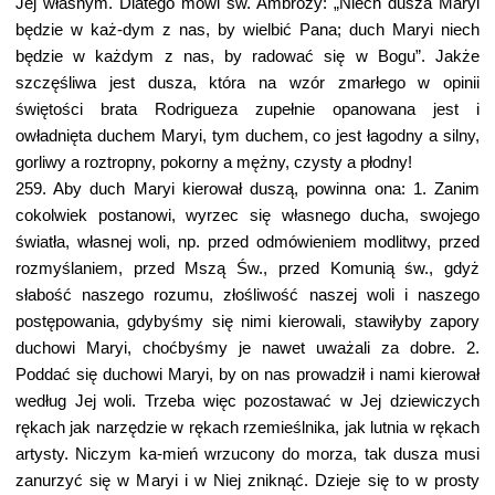
Jej własnym. Dlatego mówi św. Ambroży: „Niech dusza Maryi
będzie w każ-dym z nas, by wielbić Pana; duch Maryi niech
będzie w każdym z nas, by radować się w Bogu”. Jakże
szczęśliwa jest dusza, która na wzór zmarłego w opinii
świętości brata Rodrigueza zupełnie opanowana jest i
owładnięta duchem Maryi, tym duchem, co jest łagodny a silny,
gorliwy a roztropny, pokorny a mężny, czysty a płodny!
259. Aby duch Maryi kierował duszą, powinna ona: 1. Zanim
cokolwiek postanowi, wyrzec się własnego ducha, swojego
światła, własnej woli, np. przed odmówieniem modlitwy, przed
rozmyślaniem, przed Mszą Św., przed Komunią św., gdyż
słabość naszego rozumu, złośliwość naszej woli i naszego
postępowania, gdybyśmy się nimi kierowali, stawiłyby zapory
duchowi Maryi, choćbyśmy je nawet uważali za dobre. 2.
Poddać się duchowi Maryi, by on nas prowadził i nami kierował
według Jej woli. Trzeba więc pozostawać w Jej dziewiczych
rękach jak narzędzie w rękach rzemieślnika, jak lutnia w rękach
artysty. Niczym ka-mień wrzucony do morza, tak dusza musi
zanurzyć się w Maryi i w Niej zniknąć. Dzieje się to w prosty