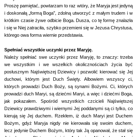
Proszę pamiętać, powtarzam to raz wtóry, że Maryja jest jedyną
i doskonałą „formą Boga”, zdolną utworzyć z małym trudem i w
krótkim czasie żywe odbicie Boga. Dusza, co tę formę znalazła
i się w Niej zatraciła, szybko przemieni się w Jezusa Chrystusa,
którego owa forma wiernie przedstawia.
Spełniać wszystkie uczynki przez Maryję.
Należy spełniać swe uczynki przez Maryję, to znaczy: trzeba
we wszystkim i we wszelkich okolicznościach życia być
posłusznym Najświętszej Dziewicy i pozwolić kierować się Jej
duchowi, którym jest Duch Święty. Albowiem wszyscy ci,
których prowadzi Duch Boży, są synami Bożymi. Ci, których
prowadzi duch Maryi, są dziećmi Maryi, a więc i dziećmi Boga,
jak pokazałem. Spośród wszystkich czcicieli Najświętszej
Dziewicy prawdziwymi i wiernymi Jej poddanymi są ci tylko, co
kierują się Jej duchem. Rzekłem, iż duch Maryi jest Duchem
Bożym, gdyż Maryja nigdy nie kierowała się swoim duchem,
lecz jedynie Duchem Bożym, który tak Ją opanował, że stał się