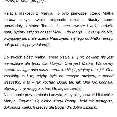
Jezus, mówiąc „pragnę”
.
Relacja bliskości z Maryją. To było pierwsze, czego Matka
Teresa uczyła swoje misjonarki miłości. Siostry same
opowiadały o Matce Teresie, że:
ona zawsze i wciąż mówiła
nam, byśmy szły do naszej Matki – do Maryi – i byśmy do Niej
przylgnęły jak małe dzieci. Nauczyłam się tego od Matki Teresy,
odkąd do niej przystałam
[2]
.
Do swoich sióstr Matka Teresa pisała:
[…] nic bowiem nie jest
niemożliwe dla tych, dla których Ona jest Matką. Wznośmy
często w ciągu dnia nasze serca ku Niej i pytajmy o to, jak Ona
zrobiłaby to i to, gdyby była na naszym miejscu, a ponad
wszystko, o to – jak kochać Boga, tak jak Ona Go kochała,
abyśmy i my mogły kochać Go Jej sercem
[3]
.
Nieustannie przypominała i uczyła, żeby pielęgnować bliskość z
Maryją:
Trzymaj się blisko Maryi Panny. Jeśli tak postąpisz,
dokonasz wielkich rzeczy dla Boga i dla dobra bliźnich
.