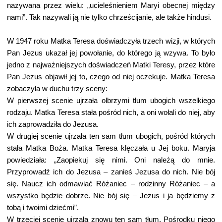
nazywana przez wielu: „ucieleśnieniem Maryi obecnej między
nami”. Tak nazywali ją nie tylko chrześcijanie, ale także hindusi.
W 1947 roku Matka Teresa doświadczyła trzech wizji, w których
Pan Jezus ukazał jej powołanie, do którego ją wzywa. To było
jedno z najważniejszych doświadczeń Matki Teresy, przez które
Pan Jezus objawił jej to, czego od niej oczekuje. Matka Teresa
zobaczyła w duchu trzy sceny:
W pierwszej scenie ujrzała olbrzymi tłum ubogich wszelkiego
rodzaju. Matka Teresa stała pośród nich, a oni wołali do niej, aby
ich zaprowadziła do Jezusa.
W drugiej scenie ujrzała ten sam tłum ubogich, pośród których
stała Matka Boża. Matka Teresa klęczała u Jej boku. Maryja
powiedziała: „Zaopiekuj się nimi. Oni należą do mnie.
Przyprowadź ich do Jezusa – zanieś Jezusa do nich. Nie bój
się. Naucz ich odmawiać Różaniec – rodzinny Różaniec – a
wszystko będzie dobrze. Nie bój się – Jezus i ja będziemy z
tobą i twoimi dziećmi”.
W trzeciej scenie ujrzała znowu ten sam tłum. Pośrodku niego