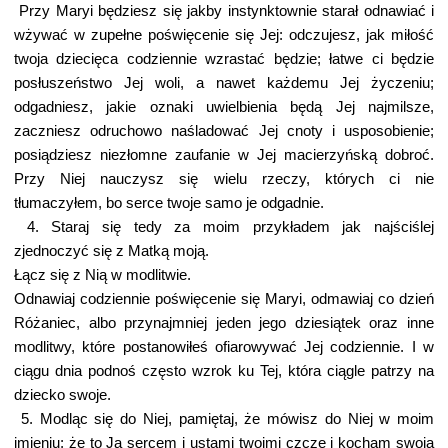
Przy Maryi będziesz się jakby instynktownie starał odnawiać i
wżywać w zupełne poświęcenie się Jej: odczujesz, jak miłość
twoja dziecięca codziennie wzrastać będzie; łatwe ci będzie
posłuszeństwo Jej woli, a nawet każdemu Jej życzeniu;
odgadniesz, jakie oznaki uwielbienia będą Jej najmilsze,
zaczniesz odruchowo naśladować Jej cnoty i usposobienie;
posiądziesz niezłomne zaufanie w Jej macierzyńską dobroć.
Przy Niej nauczysz się wielu rzeczy, których ci nie
tłumaczyłem, bo serce twoje samo je odgadnie.
4. Staraj się tedy za moim przykładem jak najściślej
zjednoczyć się z Matką moją.
Łącz się z Nią w modlitwie.
Odnawiaj codziennie poświęcenie się Maryi, odmawiaj co dzień
Różaniec, albo przynajmniej jeden jego dziesiątek oraz inne
modlitwy, które postanowiłeś ofiarowywać Jej codziennie. I w
ciągu dnia podnoś często wzrok ku Tej, która ciągle patrzy na
dziecko swoje.
5. Modląc się do Niej, pamiętaj, że mówisz do Niej w moim
imieniu; że to Ja sercem i ustami twoimi czczę i kocham swoją