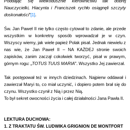
Poddając się wielkodusznie kierownictwu tak dobrej
Nauczycielki, Hiacynta i Franciszek rychło osiągnęli szczyty
doskonałości
”
[1]
.
Św. Jan Paweł II nie tylko często cytował to zdanie, ale przede
wszystkim w konkretny sposób wprowadzał je w czyn.
Wszyscy wiemy, jak wiele papież Polak pisał. Jednak niewielu z
nas wie, że Jan Paweł II – NA KAŻDEJ stronie swoich
zapisków, zanim zaczął cokolwiek tworzyć, pisał w prawym,
górnym rogu: „
TOTUS TUUS MARIA
”. Wszystko Jej zawierzał.
Tak postępował też w innych dziedzinach. Najpierw oddawał i
zawierzał Maryi to, co miał uczynić, i dopiero potem brał się do
czynu. Wszystko czynił z Nią i przez Nią.
To był sekret owocności życia i całej działalności Jana Pawła II.
LEKTURA DUCHOWA:
1. Z TRAKTATU ŚW. LUDWIKA GRIGNION DE MONTFORT