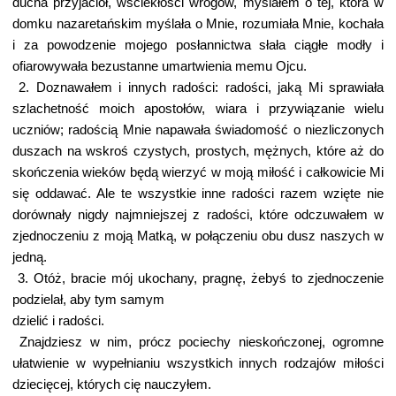
ducha przyjaciół, wściekłości wrogów, myślałem o tej, która w
domku nazaretańskim myślała o Mnie, rozumiała Mnie, kochała
i za powodzenie mojego posłannictwa słała ciągłe modły i
ofiarowywała bezustanne umartwienia memu Ojcu.
2. Doznawałem i innych radości: radości, jaką Mi sprawiała
szlachetność moich apostołów, wiara i przywiązanie wielu
uczniów; radością Mnie napawała świadomość o niezliczonych
duszach na wskroś czystych, prostych, mężnych, które aż do
skończenia wieków będą wierzyć w moją miłość i całkowicie Mi
się oddawać. Ale te wszystkie inne radości razem wzięte nie
dorównały nigdy najmniejszej z radości, które odczuwałem w
zjednoczeniu z moją Matką, w połączeniu obu dusz naszych w
jedną.
3. Otóż, bracie mój ukochany, pragnę, żebyś to zjednoczenie
podzielał, aby tym samym
dzielić i radości.
Znajdziesz w nim, prócz pociechy nieskończonej, ogromne
ułatwienie w wypełnianiu wszystkich innych rodzajów miłości
dziecięcej, których cię nauczyłem.