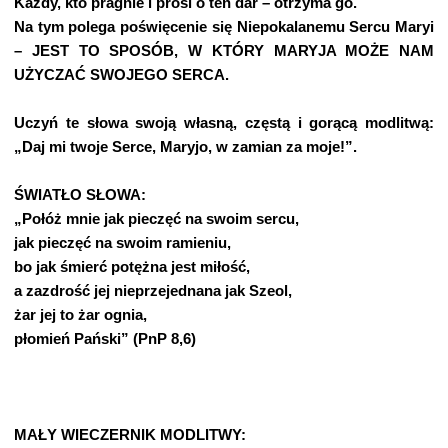
Każdy, kto pragnie i prosi o ten dar – otrzyma go.
Na tym polega poświęcenie się Niepokalanemu Sercu Maryi
– JEST TO SPOSÓB, W KTÓRY MARYJA MOŻE NAM
UŻYCZAĆ SWOJEGO SERCA.
Uczyń te słowa swoją własną, częstą i gorącą modlitwą:
„Daj mi twoje Serce, Maryjo, w zamian za moje!”.
ŚWIATŁO SŁOWA:
„Połóż mnie jak pieczęć na swoim sercu,
jak pieczęć na swoim ramieniu,
bo jak śmierć potężna jest miłość,
a zazdrość jej nieprzejednana jak Szeol,
żar jej to żar ognia,
płomień Pański” (PnP 8,6)
MAŁY WIECZERNIK MODLITWY: