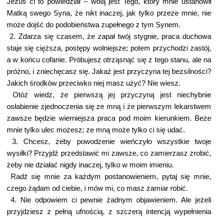
Jezus ci to powiedział – wolą jest Tego, który mnie ustanowił
Matką swego Syna, że nikt inaczej, jak tylko przeze mnie, nie
może dojść do podobieństwa zupełnego z tym Synem.
2. Zdarza się czasem, że zapał twój stygnie, praca duchowa
staje się cięższa, postępy wolniejsze; potem przychodzi zastój,
a w końcu cofanie. Próbujesz otrząsnąć się z tego stanu, ale na
próżno, i zniechęcasz się. Jakaż jest przyczyna tej bezsilności?
Jakich środków przeciwko niej masz użyć? Nie wiesz.
Otóż wiedz, że pierwszą jej przyczyną jest niechybnie
osłabienie zjednoczenia się ze mną i że pierwszym lekarstwem
zawsze będzie wierniejsza praca pod moim kierunkiem. Beze
mnie tylko ulec możesz; ze mną może tylko ci się udać.
3. Chcesz, żeby powodzenie wieńczyło wszystkie twoje
wysiłki? Przyjdź przedstawić mi zawsze, co zamierzasz zrobić,
żeby nie działać nigdy inaczej, tylko w moim imieniu.
Radź się mnie za każdym postanowieniem, pytaj się mnie,
czego żądam od ciebie, i mów mi, co masz zamiar robić.
4. Nie odpowiem ci pewnie żadnym objawieniem. Ale jeżeli
przyjdziesz z pełną ufnością, z szczerą intencją wypełnienia