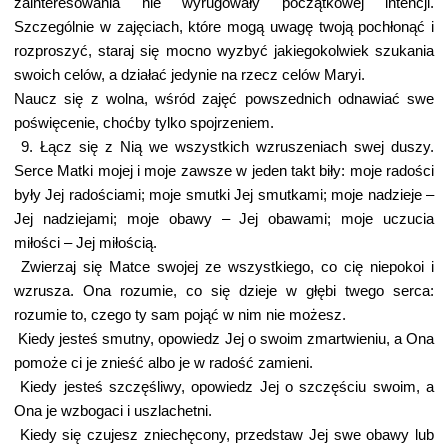
zainteresowania nie wyrugowały początkowej intencji.
Szczególnie w zajęciach, które mogą uwagę twoją pochłonąć i
rozproszyć, staraj się mocno wyzbyć jakiegokolwiek szukania
swoich celów, a działać jedynie na rzecz celów Maryi.
Naucz się z wolna, wśród zajęć powszednich odnawiać swe
poświęcenie, choćby tylko spojrzeniem.
9. Łącz się z Nią we wszystkich wzruszeniach swej duszy.
Serce Matki mojej i moje zawsze w jeden takt biły: moje radości
były Jej radościami; moje smutki Jej smutkami; moje nadzieje –
Jej nadziejami; moje obawy – Jej obawami; moje uczucia
miłości – Jej miłością.
Zwierzaj się Matce swojej ze wszystkiego, co cię niepokoi i
wzrusza. Ona rozumie, co się dzieje w głębi twego serca:
rozumie to, czego ty sam pojąć w nim nie możesz.
Kiedy jesteś smutny, opowiedz Jej o swoim zmartwieniu, a Ona
pomoże ci je znieść albo je w radość zamieni.
Kiedy jesteś szczęśliwy, opowiedz Jej o szczęściu swoim, a
Ona je wzbogaci i uszlachetni.
Kiedy się czujesz zniechęcony, przedstaw Jej swe obawy lub