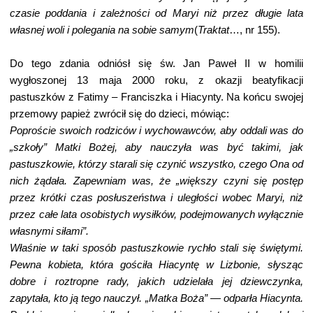
czasie poddania i zależności od Maryi niż przez długie lata
własnej woli i polegania na sobie samym
(
Traktat
…, nr 155).
Do tego zdania odniósł się św. Jan Paweł II w homilii
wygłoszonej 13 maja 2000 roku, z okazji beatyfikacji
pastuszków z Fatimy – Franciszka i Hiacynty. Na końcu swojej
przemowy papież zwrócił się do dzieci, mówiąc:
Poproście swoich rodziców i wychowawców, aby oddali was do
„szkoły” Matki Bożej, aby nauczyła was być takimi, jak
pastuszkowie, którzy starali się czynić wszystko, czego Ona od
nich żądała. Zapewniam was, że „większy czyni się postęp
przez krótki czas posłuszeństwa i uległości wobec Maryi, niż
przez całe lata osobistych wysiłków, podejmowanych wyłącznie
własnymi siłami”.
Właśnie w taki sposób pastuszkowie rychło stali się świętymi.
Pewna kobieta, która gościła Hiacyntę w Lizbonie, słysząc
dobre i roztropne rady, jakich udzielała jej dziewczynka,
zapytała, kto ją tego nauczył. „Matka Boża” — odparła Hiacynta.