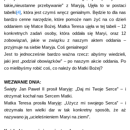
takie„nieustanne przebywanie” z Maryją. Ujęła to w postaci
tabelki
[4]
, która jest czymś wręcz genialnym. Będzie to dla nas
bardzo cenne narzędzie, które pomoże nam żyć na co dzień
oddaniem się Matce Bożej. Matka Teresa ujęła w tej tabeli – 12
konkretnych zadań osoby, która oddała się Maryi, oraz 12
zobowiązań, jakie w związku z naszym aktem oddania –
przyjmuje na siebie Maryja. Coś genialnego!
Jest to jednocześnie bardzo ważna rzecz: abyśmy wiedzieli,
jaki jest „podział obowiązków” – po naszym akcie oddania. Po
co mielibyśmy robić coś, co należy do Matki Bożej?
WEZWANIE DNIA:
Święty Jan Paweł II prosił Maryję: „Daj mi Twoje Serce” – i
otrzymał: kochał nas Sercem Matki.
Matka Teresa prosiła Maryję: „Użycz mi swojego Serca” – i
otrzymała ten wielki dar w tak konkretny sposób, że aż
nazywano ją „ucieleśnieniem Maryi na ziemi”.