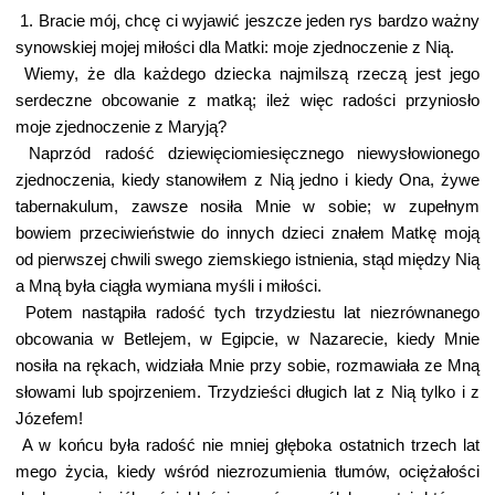
1. Bracie mój, chcę ci wyjawić jeszcze jeden rys bardzo ważny
synowskiej mojej miłości dla Matki: moje zjednoczenie z Nią.
Wiemy, że dla każdego dziecka najmilszą rzeczą jest jego
serdeczne obcowanie z matką; ileż więc radości przyniosło
moje zjednoczenie z Maryją?
Naprzód radość dziewięciomiesięcznego niewysłowionego
zjednoczenia, kiedy stanowiłem z Nią jedno i kiedy Ona, żywe
tabernakulum, zawsze nosiła Mnie w sobie; w zupełnym
bowiem przeciwieństwie do innych dzieci znałem Matkę moją
od pierwszej chwili swego ziemskiego istnienia, stąd między Nią
a Mną była ciągła wymiana myśli i miłości.
Potem nastąpiła radość tych trzydziestu lat niezrównanego
obcowania w Betlejem, w Egipcie, w Nazarecie, kiedy Mnie
nosiła na rękach, widziała Mnie przy sobie, rozmawiała ze Mną
słowami lub spojrzeniem. Trzydzieści długich lat z Nią tylko i z
Józefem!
A w końcu była radość nie mniej głęboka ostatnich trzech lat
mego życia, kiedy wśród niezrozumienia tłumów, ociężałości