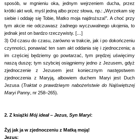
sposób, w mgnieniu oka, jednym wejrzeniem ducha, przez
krótki akt woli, myśl jedną albo przez słowa, np.: „Wyrzekam się
siebie i oddaję się Tobie, Matko moja najdroższa!”. A choć przy
tym akcie nie odczuwasz żadnego wyczuwalnego ukojenia, to
jednak jest on bardzo rzeczywisty. […]
3) Od czasu do czasu, zarówno w trakcie, jak i po dokończeniu
czynności, ponawiać ten sam akt oddania się i zjednoczenia; a
im częściej będziemy go powtarzać, tym prędzej uświęcimy
naszą duszę; tym szybciej osiągniemy jedno z Jezusem, gdyż
zjednoczenie z Jezusem jest koniecznym następstwem
zjednoczenia z Maryją, albowiem duchem Maryi jest Duch
Jezusa (
Traktat o prawdziwym nabożeństwie do Najświętszej
Maryi Panny
, nr 258–265).
2. Z książki
Mój ideał – Jezus, Syn Maryi
:
Żyj jak ja w zjednoczeniu z Matką moją!
Jezus: