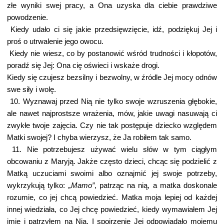
złe wyniki swej pracy, a Ona uzyska dla ciebie prawdziwe
powodzenie.
Kiedy udało ci się jakie przedsięwzięcie, idź, podziękuj Jej i
proś o utrwalenie jego owocu.
Kiedy nie wiesz, co by postanowić wśród trudności i kłopotów,
poradź się Jej: Ona cię oświeci i wskaże drogi.
Kiedy się czujesz bezsilny i bezwolny, w źródle Jej mocy odnów
swe siły i wolę.
10. Wyznawaj przed Nią nie tylko swoje wzruszenia głębokie,
ale nawet najprostsze wrażenia, mów, jakie uwagi nasuwają ci
zwykłe twoje zajęcia. Czy nie tak postępuje dziecko względem
Matki swojej? I chyba wierzysz, że Ja robiłem tak samo.
11. Nie potrzebujesz używać wielu słów w tym ciągłym
obcowaniu z Maryją. Jakże często dzieci, chcąc się podzielić z
Matką uczuciami swoimi albo oznajmić jej swoje potrzeby,
wykrzykują tylko:
„Mamo”
, patrząc na nią, a matka doskonale
rozumie, co jej chcą powiedzieć. Matka moja lepiej od każdej
innej wiedziała, co Jej chcę powiedzieć, kiedy wymawiałem Jej
imię i patrzyłem na Nią. I spojrzenie Jej odpowiadało mojemu