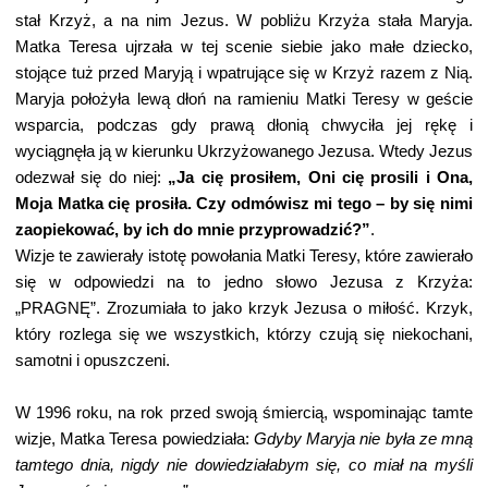
stał Krzyż, a na nim Jezus. W pobliżu Krzyża stała Maryja.
Matka Teresa ujrzała w tej scenie siebie jako małe dziecko,
stojące tuż przed Maryją i wpatrujące się w Krzyż razem z Nią.
Maryja położyła lewą dłoń na ramieniu Matki Teresy w geście
wsparcia, podczas gdy prawą dłonią chwyciła jej rękę i
wyciągnęła ją w kierunku Ukrzyżowanego Jezusa. Wtedy Jezus
odezwał się do niej:
„Ja cię prosiłem, Oni cię prosili i Ona,
Moja Matka cię prosiła. Czy odmówisz mi tego – by się nimi
zaopiekować, by ich do mnie przyprowadzić?”
.
Wizje te zawierały istotę powołania Matki Teresy, które zawierało
się w odpowiedzi na to jedno słowo Jezusa z Krzyża:
„PRAGNĘ”. Zrozumiała to jako krzyk Jezusa o miłość. Krzyk,
który rozlega się we wszystkich, którzy czują się niekochani,
samotni i opuszczeni.
W 1996 roku, na rok przed swoją śmiercią, wspominając tamte
wizje, Matka Teresa powiedziała:
Gdyby Maryja nie była ze mną
tamtego dnia, nigdy nie dowiedziałabym się, co miał na myśli