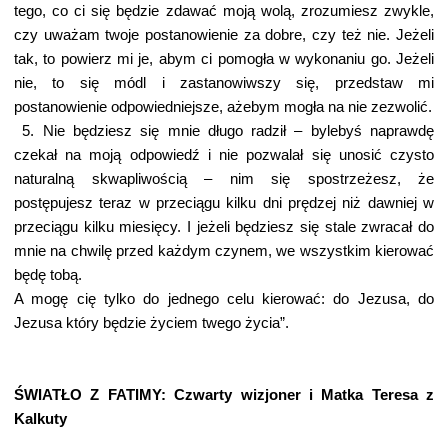
tego, co ci się będzie zdawać moją wolą, zrozumiesz zwykle,
czy uważam twoje postanowienie za dobre, czy też nie. Jeżeli
tak, to powierz mi je, abym ci pomogła w wykonaniu go. Jeżeli
nie, to się módl i zastanowiwszy się, przedstaw mi
postanowienie odpowiedniejsze, ażebym mogła na nie zezwolić.
5. Nie będziesz się mnie długo radził – bylebyś naprawdę
czekał na moją odpowiedź i nie pozwalał się unosić czysto
naturalną skwapliwością – nim się spostrzeżesz, że
postępujesz teraz w przeciągu kilku dni prędzej niż dawniej w
przeciągu kilku miesięcy. I jeżeli będziesz się stale zwracał do
mnie na chwilę przed każdym czynem, we wszystkim kierować
będę tobą.
A mogę cię tylko do jednego celu kierować: do Jezusa, do
Jezusa który będzie życiem twego życia”.
ŚWIATŁO Z FATIMY: Czwarty wizjoner i Matka Teresa z
Kalkuty